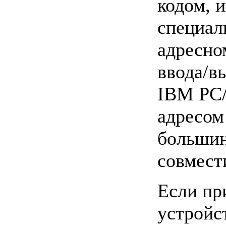
кодом, и
специал
адресно
ввода/в
IBM PC/
адресом
большин
совмест
Если пр
устройс