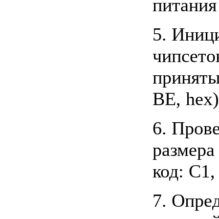
питания
5. Иниц
чипсето
приняты
BE, hex)
6. Пров
размера
код: C1,
7. Опре