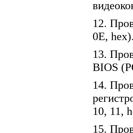
видеоко
12. Про
0E, hex)
13. Про
BIOS (PO
14. Про
регистр
10, 11, h
15. Про