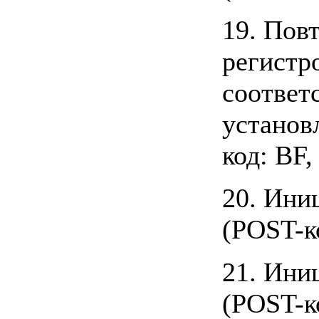
19. Пов
регистр
соответ
установ
код: BF,
20. Ини
(POST-ко
21. Ини
(POST-ко