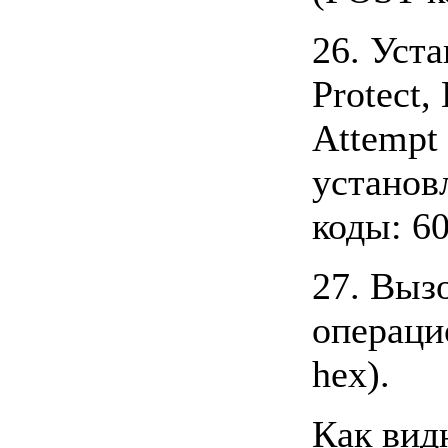
26. Уст
Protect,
Attempt
установ
коды: 60
27. Выз
операци
hex).
Как вид