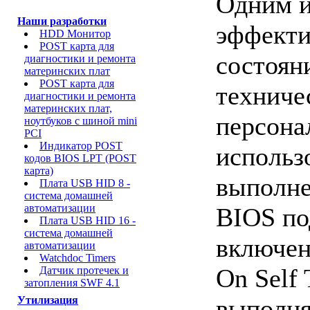
Одним и
Наши разработки
эффекти
HDD Mонитор
POST карта для
состоян
диагностики и ремонта
материнских плат
POST карта для
техниче
диагностики и ремонта
материнских плат,
персона
ноутбуков с шиной mini
PCI
Индикатор POST
использ
кодов BIOS LPT (POST
карта)
выполне
Плата USB HID 8 -
система домашней
автоматизации
BIOS по
Плата USB HID 16 -
система домашней
включен
автоматизации
Watchdoc Timers
On Self 
Датчик протечек и
затопления SWF 4.1
выполня
Утилизация