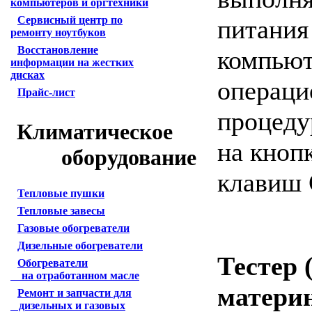
компьютеров и оргтехники
Сервисный центр по
питания
ремонту ноутбуков
Восстановление
компьют
информации на жестких
дисках
операци
Прайс-лист
процеду
Климатическое
на кноп
оборудование
клавиш C
Тепловые пушки
Тепловые завесы
Газовые обогреватели
Дизельные обогреватели
Тестер 
Обогреватели
на отработанном масле
матери
Ремонт и запчасти для
дизельных и газовых