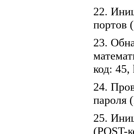
22. Ини
портов (
23. Обн
математ
код: 45, 
24. Про
пароля (
25. Ини
(POST-ко