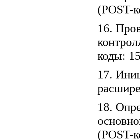
(POST-ко
16. Про
контрол
коды: 15
17. Ини
расширен
18. Опр
основно
(POST-ко