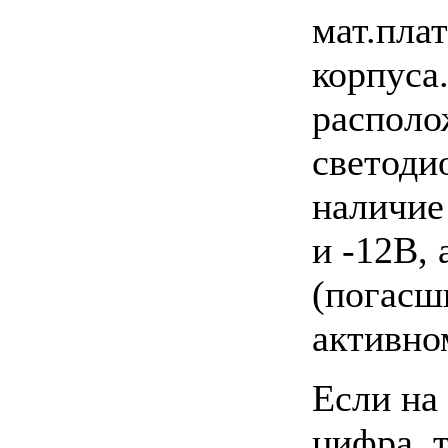
мат.пла
корпуса
распол
светоди
наличие
и -12В, 
(погасш
активно
Если на
цифра, т