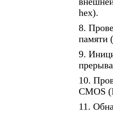
внешней
hex).
8. Пров
памяти 
9. Иниц
прерыва
10. Про
CMOS (P
11. Обн