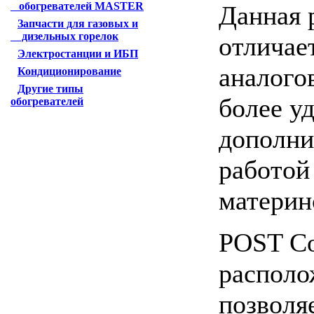
обогревателей MASTER
Данная 
Запчасти для газовых и
дизельных горелок
отличае
Электростанции и ИБП
аналого
Кондиционирование
Другие типы
более у
обогревателей
дополни
работо
материн
POST Co
располо
позволя