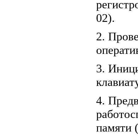
регистр
02).
2. Пров
операти
3. Иниц
клавиат
4. Пред
работос
памяти 