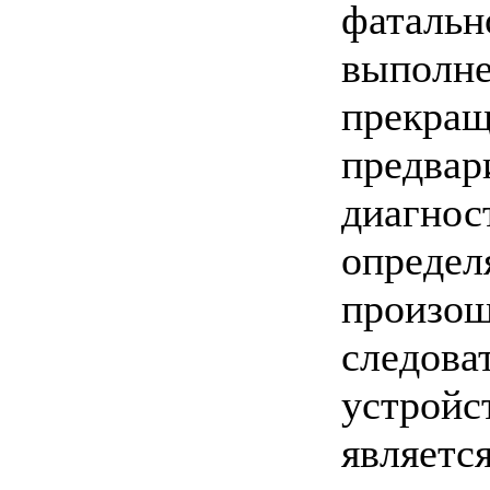
фатальн
выполне
прекращ
предвар
диагнос
определ
произош
следова
устройс
являетс