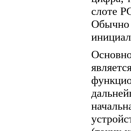
слоте PC
Обычно 
инициал
Основно
являетс
функцио
дальней
начальн
устройс