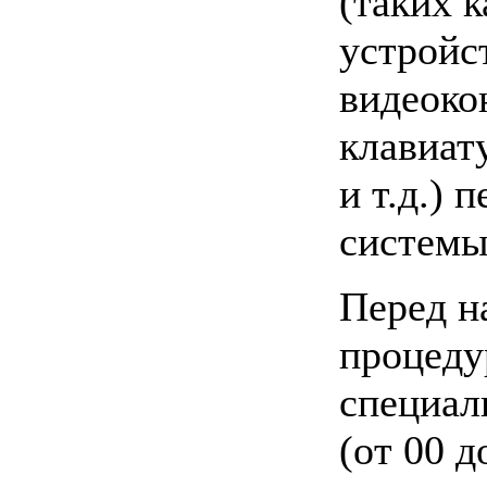
(таких к
устройс
видеоко
клавиат
и т.д.) 
системы
Перед н
процеду
специал
(от 00 